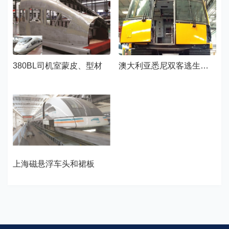
380BL司机室蒙皮、型材
澳大利亚悉尼双客逃生门梯
上海磁悬浮车头和裙板